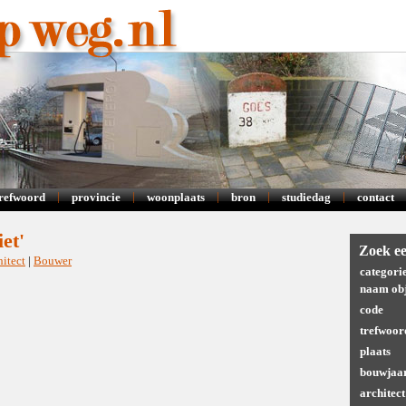
|
|
|
|
|
trefwoord
provincie
woonplaats
bron
studiedag
contact
et'
Zoek ee
hitect
|
Bouwer
categori
naam obj
code
trefwoor
plaats
bouwjaa
architect