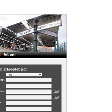
|
inloggen
n erfgoedobject
e
ect
den
[
lijst
]
[
lijst
]
r