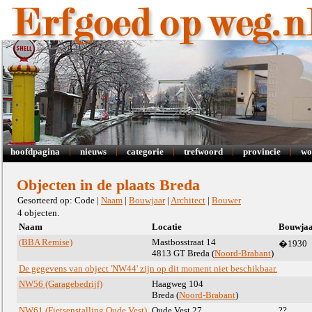
|
|
|
|
|
hoofdpagina
nieuws
categorie
trefwoord
provincie
wo
Objecten in de plaats Breda
Gesorteerd op: Code |
Naam
|
Bouwjaar
|
Architect
|
Bouwer
4 objecten.
Naam
Locatie
Bouwja
(BBA Remise)
Mastbosstraat 14
�1930
4813 GT Breda (
Noord-Brabant
)
De gegevens van object 'NW44' zijn op dit moment niet beschikbaar.
NW56 (Garagebedrijf)
Haagweg 104
Breda (
Noord-Brabant
)
NW61 (Fietsenstalling Oude Vest)
Oude Vest 27
??