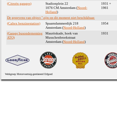
(Citroën garages)
Stadionplein 22
1931 +
1076 CM Amsterdam (
Noord-
1961
Holland
)
De gegevens van object '' zijn op dit moment niet beschikbaar.
(Caltex benzinestation)
Spaarndammerdijk 218
1954
Amsterdam (
Noord-Holland
)
(Garage busonderneming
Mauritskade, hoek van
1931
ATO)
Musschenbroekstraat
Amsterdam (
Noord-Holland
)
Werkgroep Motorvoertuig-gerelateerd Erfgoed