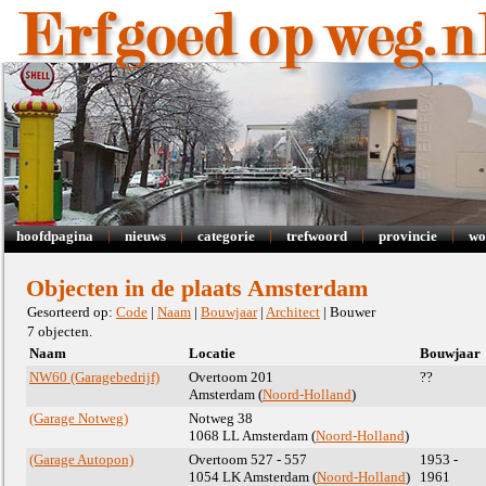
|
|
|
|
|
hoofdpagina
nieuws
categorie
trefwoord
provincie
wo
Objecten in de plaats Amsterdam
Gesorteerd op:
Code
|
Naam
|
Bouwjaar
|
Architect
| Bouwer
7 objecten.
Naam
Locatie
Bouwjaar
NW60 (Garagebedrijf)
Overtoom 201
??
Amsterdam (
Noord-Holland
)
(Garage Notweg)
Notweg 38
1068 LL Amsterdam (
Noord-Holland
)
(Garage Autopon)
Overtoom 527 - 557
1953 -
1054 LK Amsterdam (
Noord-Holland
)
1961