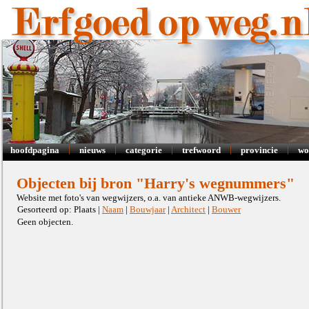
|
|
|
|
|
hoofdpagina
nieuws
categorie
trefwoord
provincie
wo
Objecten bij bron "Harry's wegnummers"
Website met foto's van wegwijzers, o.a. van antieke ANWB-wegwijzers.
Gesorteerd op: Plaats |
Naam
|
Bouwjaar
|
Architect
|
Bouwer
Geen objecten.