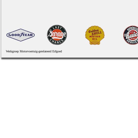
Werkgroep Motorvoertuig-gerelateerd Erfgoed