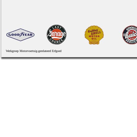
Werkgroep Motorvoertuig-gerelateerd Erfgoed