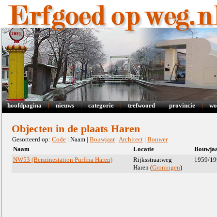
|
|
|
|
|
hoofdpagina
nieuws
categorie
trefwoord
provincie
wo
Objecten in de plaats Haren
Gesorteerd op:
Code
| Naam |
Bouwjaar
|
Architect
|
Bouwer
Naam
Locatie
Bouwja
NW53 (Benzinestation Purfina Haren)
Rijksstraatweg
1959/19
Haren (
Groningen
)